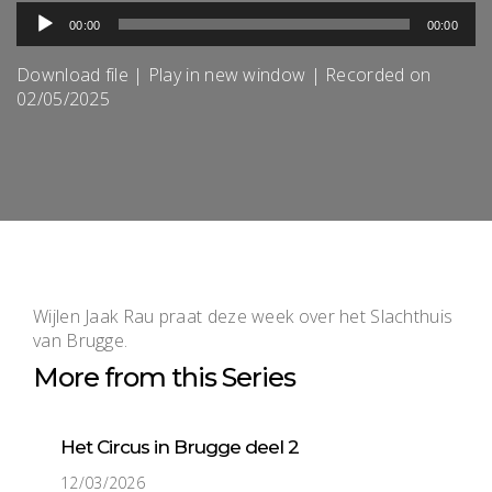
Audiospeler
00:00
00:00
Download file
|
Play in new window
|
Recorded on
02/05/2025
Wijlen Jaak Rau praat deze week over het Slachthuis
van Brugge.
More from this Series
Het Circus in Brugge deel 2
12/03/2026