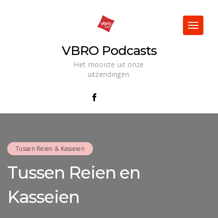
Skip
to
content
Toggle
navigat
VBRO Podcasts
Het mooiste uit onze
uitzendingen.
Tussen Reien & Kasseien
Tussen Reien en
Kasseien