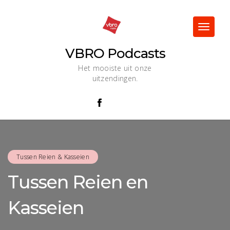
Skip
to
content
Toggle
navigat
VBRO Podcasts
Het mooiste uit onze
uitzendingen.
Tussen Reien & Kasseien
Tussen Reien en
Kasseien