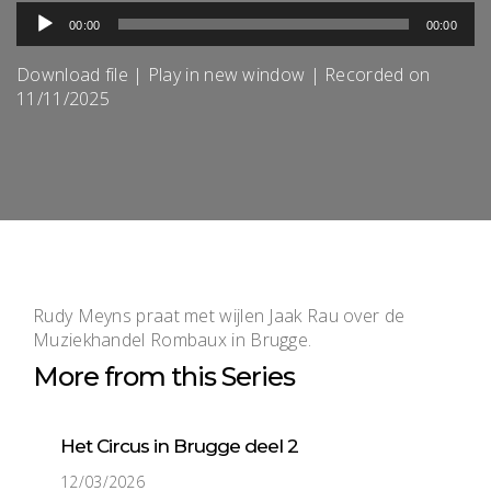
Audiospeler
00:00
00:00
Download file
|
Play in new window
|
Recorded on
11/11/2025
Rudy Meyns praat met wijlen Jaak Rau over de
Muziekhandel Rombaux in Brugge.
More from this Series
Het Circus in Brugge deel 2
12/03/2026