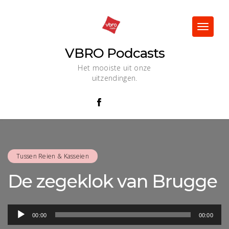
Skip
to
content
Toggle
navigat
VBRO Podcasts
Het mooiste uit onze
uitzendingen.
Tussen Reien & Kasseien
De zegeklok van Brugge
Audiospeler
00:00
00:00