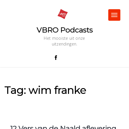
Skip
to
content
Toggle
navigat
VBRO Podcasts
Het mooiste uit onze
uitzendingen.
Tag:
wim franke
12 Vers van de Naald aflevering