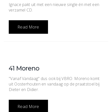
Ignace pakt uit met een nieuwe single én met een
verzamel CD.
Read More
41 Moreno
"Vanaf Vandaag" dus ook bij VBRO. Moreno komt
uit Oosterhouten en vandaag op de praatstoel bij
Dieter en Didier.
Read More