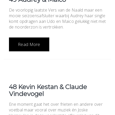
De voorlopig laatste Vers van de Naald maar een
mooie seizoensafsluiter waarbij Audrey haar single
komt opdragen aan Udo en Maico gelukkig niet met
de noorderzon is vertrokken.
Read More
48 Kevin Kestan & Claude
Vindevogel
Ene moment gaat het over frieten en andere over
voetbal maar vooral over muziek én Joske