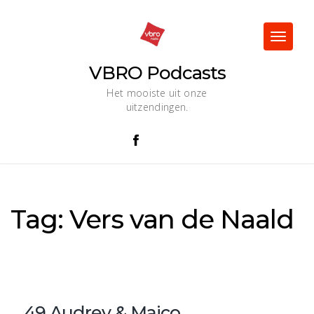
Skip
to
content
Toggle
navigat
VBRO Podcasts
Het mooiste uit onze
uitzendingen.
Tag:
Vers van de Naald
49 Audrey & Maico