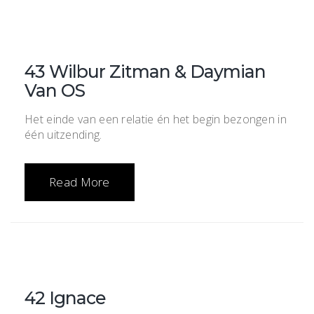
43 Wilbur Zitman & Daymian
Van OS
Het einde van een relatie én het begin bezongen in
één uitzending.
Read More
42 Ignace