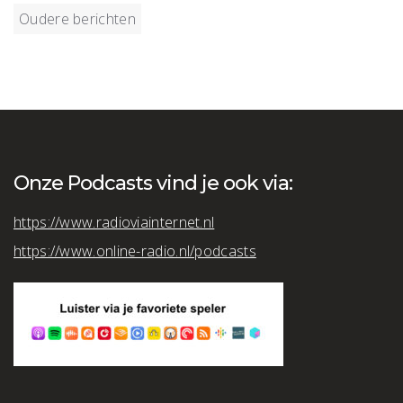
Berichtnavigatie
Oudere berichten
Onze Podcasts vind je ook via:
https://www.radioviainternet.nl
https://www.online-radio.nl/podcasts