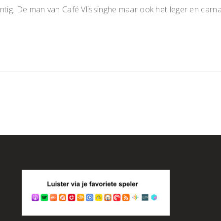
entig. De man van Café Vlissinghe maar ook het leger en car