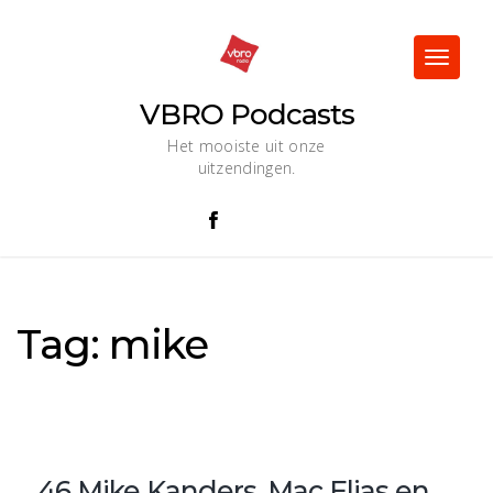
Skip
to
content
Toggle
navigat
VBRO Podcasts
Het mooiste uit onze
uitzendingen.
Tag:
mike
46 Mike Kanders, Mac Elias en