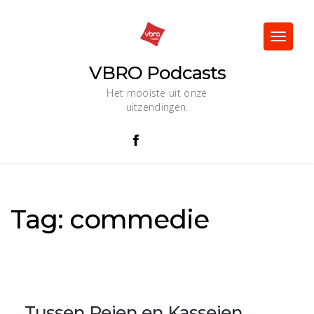
Skip
to
content
Toggle
navigat
VBRO Podcasts
Het mooiste uit onze
uitzendingen.
Tag:
commedie
Tussen Reien en Kasseien