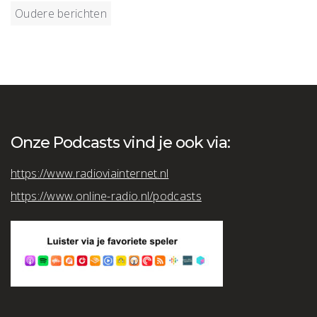
Berichtnavigatie
Oudere berichten
Onze Podcasts vind je ook via:
https://www.radioviainternet.nl
https://www.online-radio.nl/podcasts