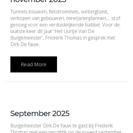
Tunnels bouwen, fietstrommels, wintergloed,
verkopen van gebouwen, meerjarenplannen,... stof
genoeg voor een verduidelijkende babbel. Voor de
laatste keer dit jaar 'Het Uurtje Van De
Burgemeester', Frederik Thomas in gesprek met
Dirk De fauw.
Read More
September 2025
Burgemeester Dirk De fauw te gast bij Frederik
Thomas met een terugblik op de maand september