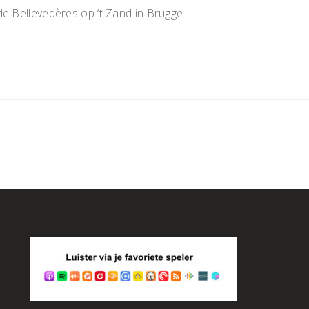
e Bellevedères op ‘t Zand in Brugge.