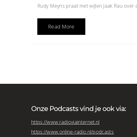
Rudy Meyns praat met wijlen Jaak Rau over d
Read More
Onze Podcasts vind je ook via:
https://www.radioviainternet.nl
https://www.online-radio.nl/podcasts