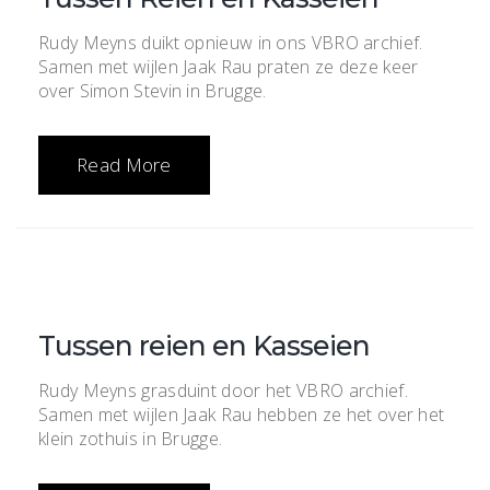
Rudy Meyns duikt opnieuw in ons VBRO archief.
Samen met wijlen Jaak Rau praten ze deze keer
over Simon Stevin in Brugge.
Read More
Tussen reien en Kasseien
Rudy Meyns grasduint door het VBRO archief.
Samen met wijlen Jaak Rau hebben ze het over het
klein zothuis in Brugge.