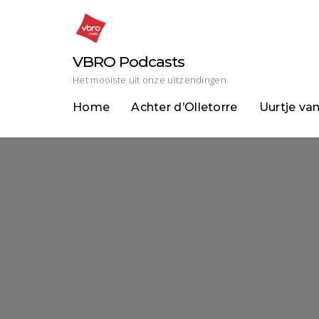
Skip
to
content
VBRO Podcasts
Het mooiste uit onze uitzendingen.
Home
Achter d’Olletorre
Uurtje va