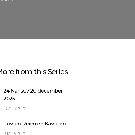
om
het
volume
te
verhogen
of
te
verlagen.
ore from this Series
24 NansCy 20 december
2025
20/12/2025
Tussen Reien en Kasseien
04/10/2025