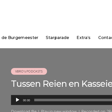
n de Burgemeester
Starparade
Extra’s
Conta
VBRO's PODCASTS
Tussen Reien en Kassei
Audiospeler
00:00
Download file
|
Play in new window
|
Recorded on 28