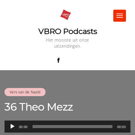
Skip
to
content
Toggle
navigat
VBRO Podcasts
Het mooiste uit onze
uitzendingen.
Vers van de Naald
36 Theo Mezz
Audiospeler
00:00
00:00