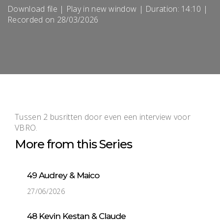
Download file
|
Play in new window
|
Duration: 14:10
|
Recorded on 28/03/2026
Tussen 2 busritten door even een interview voor
VBRO.
More from this Series
49 Audrey & Maico
27/06/2026
48 Kevin Kestan & Claude