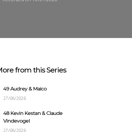
om
het
volume
te
verhogen
of
te
verlagen.
ore from this Series
49 Audrey & Maico
27/06/2026
48 Kevin Kestan & Claude
Vindevogel
27/06/2026