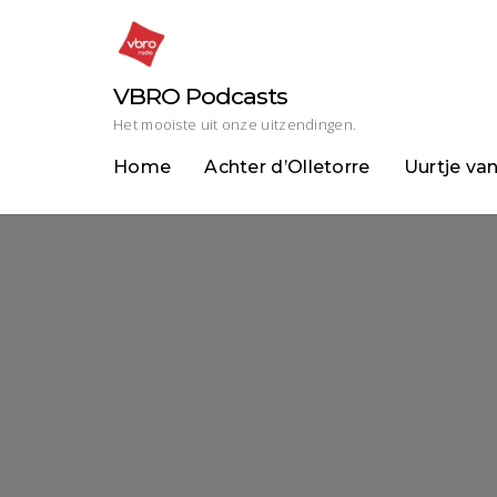
Skip
to
content
VBRO Podcasts
Het mooiste uit onze uitzendingen.
Home
Achter d’Olletorre
Uurtje va