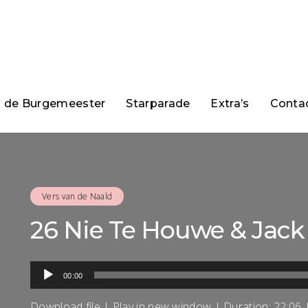
n de Burgemeester
Starparade
Extra’s
Conta
Vers van de Naald
26 Nie Te Houwe & Jack 
Audiospeler
00:00
Download file
|
Play in new window
|
Duration: 22:06