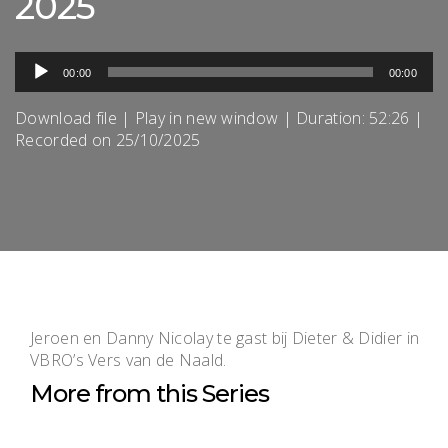
2025
Audiospeler
00:00
00:00
Download file
|
Play in new window
|
Duration: 52:26
|
Recorded on 25/10/2025
Jeroen en Danny Nicolay te gast bij Dieter & Didier in
VBRO’s Vers van de Naald.
More from this Series