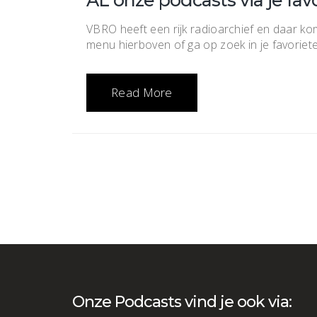
AL onze podcasts via je fav
VBRO heeft een rijk radioarchief en daar kome
menu hierboven of ga op zoek in je favorie
Read More
Onze Podcasts vind je ook via: