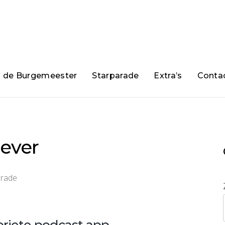
n de Burgemeester
Starparade
Extra’s
Conta
sever
arade