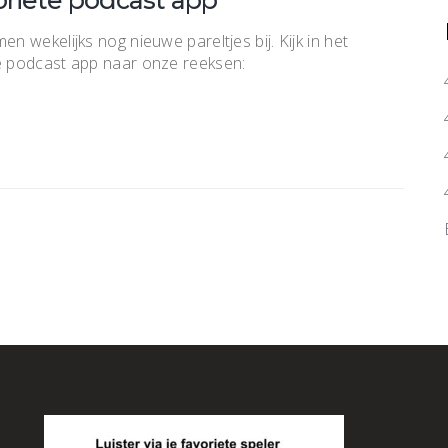
oriete podcast app
n wekelijks nog nieuwe pareltjes bij. Kijk in het
te podcast app naar onze reeksen: