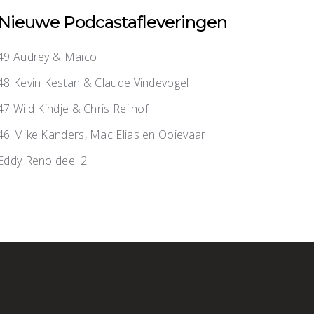
Nieuwe Podcastafleveringen
49 Audrey & Maico
48 Kevin Kestan & Claude Vindevogel
47 Wild Kindje & Chris Reilhof
46 Mike Kanders, Mac Elias en Ooievaar
Eddy Reno deel 2