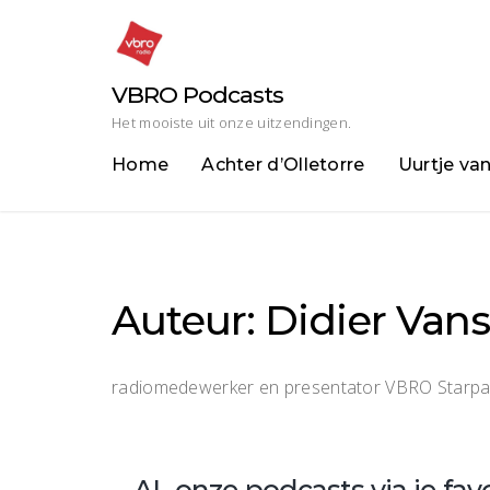
Skip
to
content
VBRO Podcasts
Het mooiste uit onze uitzendingen.
Home
Achter d’Olletorre
Uurtje va
Auteur:
Didier Van
radiomedewerker en presentator VBRO Starp