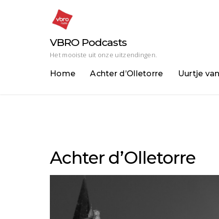
Skip
to
content
VBRO Podcasts
Het mooiste uit onze uitzendingen.
Home
Achter d’Olletorre
Uurtje va
Achter d’Olletorre