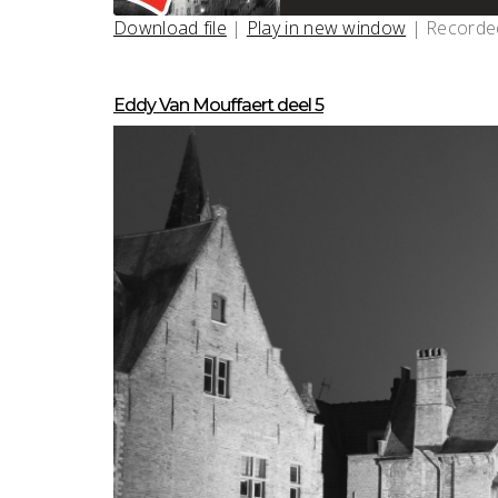
Seco
Download file
|
Play in new window
|
Recorde
SHARE
RSS FEED
LINK
Eddy Van Mouffaert deel 5
EMBED