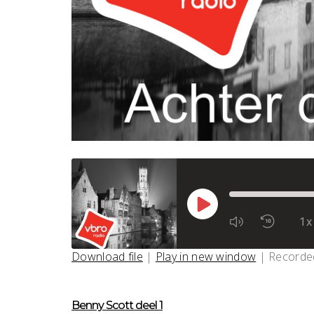
Play
Episode
1x
Mute/Unmu
Rewi
Episode
10
Seco
Download file
|
Play in new window
|
Recorde
SHARE
RSS FEED
LINK
Benny Scott deel 1